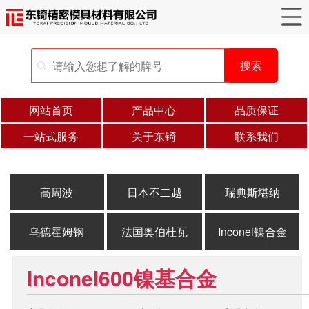
搜索
网站首页
产品中心
品质保证
一站式服务
关于东锜
联系我们
高周波
日本不二越
瑞典斯堪纳
乌德霍姆钢
法国奥伯杜瓦
Inconel镍合金
Inconel600镍基合金