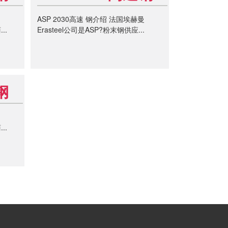
ASP 2030高速 钢介绍 法国埃赫曼
..
Erasteel公司是ASP?粉末钢供应...
钢
..